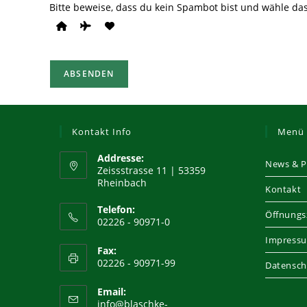
Bitte beweise, dass du kein Spambot bist und wähle d
ABSENDEN
Kontakt Info
Menü
Addresse:
News & P
Zeissstrasse 11 | 53359
Rheinbach
Kontakt
Telefon:
Öffnungs
02226 - 90971-0
Impress
Fax:
02226 - 90971-99
Datensch
Email:
info@blaschke-