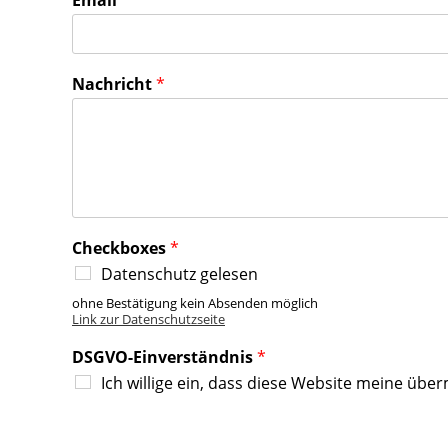
Email
*
e
E
m
a
i
Nachricht
*
l
N
a
c
h
r
i
c
Checkboxes
*
h
Datenschutz gelesen
t
ohne Bestätigung kein Absenden möglich
Link zur Datenschutzseite
DSGVO-Einverständnis
*
Ich willige ein, dass diese Website meine üb