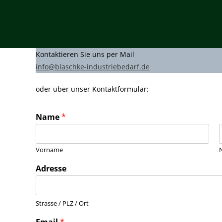
Kontaktieren Sie uns per Mail
info@blaschke-industriebedarf.de
oder über unser Kontaktformular:
Name
*
Vorname
A
Adresse
d
r
e
s
Strasse / PLZ / Ort
s