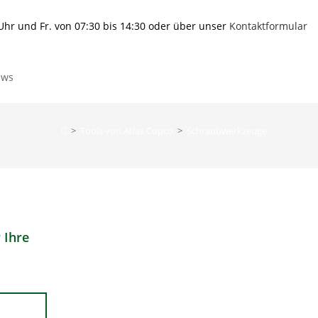
 Uhr und Fr. von 07:30 bis 14:30 oder über unser
Kontaktformular
ews
>
Tools von Atlas Copco
>
Schraubwerkzeuge
 Ihre