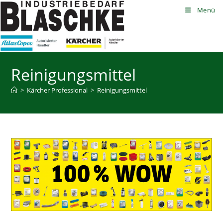
Zum
Menü
Inhalt
springen
Reinigungsmittel
>
Kärcher Professional
>
Reinigungsmittel