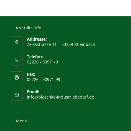
Kontakt Info
Addresse:
Zeissstrasse 11 | 53359 Rheinbach
Telefon:
02226 - 90971-0
Fax:
02226 - 90971-99
Email:
Opens
info@blaschke-industriebedarf.de
in
your
application
Menü