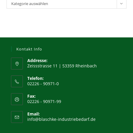
Kategorien
Kategorie auswählen
Kontakt Info
Addresse:
Zeissstrasse 11 | 53359 Rheinbach
Telefon:
02226 - 90971-0
Fax:
02226 - 90971-99
Email:
Opens
info@blaschke-industriebedarf.de
in
your