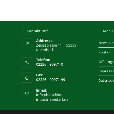
Kontakt Info
Menü
Addresse:
News & P
Zeissstrasse 11 | 53359
Rheinbach
Kontakt
Telefon:
Öffnungs
02226 - 90971-0
Impress
Fax:
02226 - 90971-99
Datensch
Email:
info@blaschke-
Opens
industriebedarf.de
in
your
application