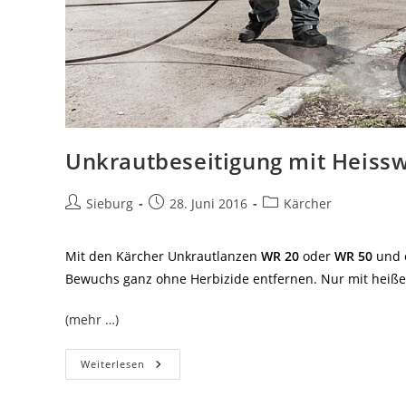
Unkrautbeseitigung mit Heiss
Beitrags-
Beitrag
Beitrags-
Sieburg
28. Juni 2016
Kärcher
Autor:
veröffentlicht:
Kategorie:
Mit den Kärcher Unkrautlanzen
WR 20
oder
WR 50
und 
Bewuchs ganz ohne Herbizide entfernen. Nur mit heiß
(mehr …)
Unkrautbeseitigung
Weiterlesen
Mit
Heisswasser